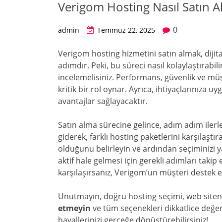
Verigom Hosting Nasıl Satın Al
0
admin
Temmuz 22, 2025
Verigom hosting hizmetini satın almak, dijita
adımdır. Peki, bu süreci nasıl kolaylaştırabilir
incelemelisiniz. Performans, güvenlik ve mü
kritik bir rol oynar. Ayrıca, ihtiyaçlarınıza
avantajlar sağlayacaktır.
Satın alma sürecine gelince, adım adım iler
giderek, farklı hosting paketlerini karşılaştıra
olduğunu belirleyin ve ardından seçiminizi
aktif hale gelmesi için gerekli adımları takip
karşılaşırsanız, Verigom’un müşteri destek e
Unutmayın, doğru hosting seçimi, web siteni
etmeyin
ve tüm seçenekleri dikkatlice değerl
hayallerinizi gerçeğe dönüştürebilirsiniz!