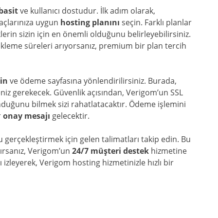
basit
ve kullanıcı dostudur. İlk adım olarak,
yaçlarınıza uygun
hosting planını
seçin. Farklı planlar
erin sizin için en önemli olduğunu belirleyebilirsiniz.
ükleme süreleri arıyorsanız, premium bir plan tercih
yin
ve ödeme sayfasına yönlendirilirsiniz. Burada,
girmeniz gerekecek. Güvenlik açısından, Verigom’un SSL
nduğunu bilmek sizi rahatlatacaktır. Ödeme işlemini
r
onay mesajı
gelecektir.
gerçekleştirmek için gelen talimatları takip edin. Bu
şırsanız, Verigom’un
24/7 müşteri destek
hizmetine
izleyerek, Verigom hosting hizmetinizle hızlı bir