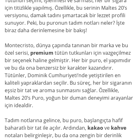
Tütünün seçimi, işlenmesi ve sarması, her bir sigara
için titizlikle yapılmış. Özellikle, bu serinin Maltes 20’s
versiyonu, damak tadını şımartacak bir lezzet profili
sunuyor. Peki, bu puronun tadım notları neler? İşte
biraz daha derinlemesine bir bakış!
Montecristo, dünya çapında tanınan bir marka ve bu
özel serisi,
premium
tütün tutkunları için vazgeçilmez
bir seçenek haline gelmiştir. Her bir puro, el yapımıdır
ve bu da ona benzersiz bir karakter kazandırır.
Tütünler, Dominik Cumhuriyeti’nde yetiştirilen en
kaliteli yapraklardan seçilir. Bu süreç, her bir sigaranın
eşsiz bir tat ve aroma sunmasını sağlar. Özellikle,
Maltes 20’s Puro, yoğun bir duman deneyimi arayanlar
için idealdir.
Tadım notlarına gelince, bu puro, başlangıçta hafif
baharatlı bir tat ile açılır. Ardından,
kakao
ve
kahve
notaları belirginleşir, bu da ona zengin bir derinlik