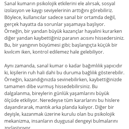
Sanal kumarın psikolojik etkilerini ele alırsak, sosyal
izolasyon ve kaygı seviyelerinin arttığını görebiliriz.
Böylece, kullanıcılar sadece sanal bir ortamda değil,
gerçek hayatta da sorunlar yaşamaya başlıyor.
Örneğin, bir yandan büyük kazançlar hayalini kurarken
diğer yandan kaybettiğiniz paranın acısını hissedersiniz.
Bu, bir yangının büyümesi gibi; başlangıçta küçük bir
kıvılcım iken, kontrol edilemez hale gelebiliyor.
Aynı zamanda, sanal kumar o kadar bağımlılık yapıcıdır
ki, kişilerin ruh hali dahi bu duruma bağlılık gösterebilir.
Örneğin, kazandığınızda sevinebilirken, kaybettiğinizde
tamamen dibe vurmuş hissedebilirsiniz. Bu
dalgalanma, bireylerin günlük yaşamlarını büyük
ölçüde etkiliyor. Neredeyse tüm kararlarını bu hislere
dayandırarak, mantık arka planda kalıyor. Diğer bir
deyişle, kazanmak üzerine kurulu olan bu psikolojik
mekanizma, insanların duygusal dengeyi bulmalarını
zorlaştırıyor.