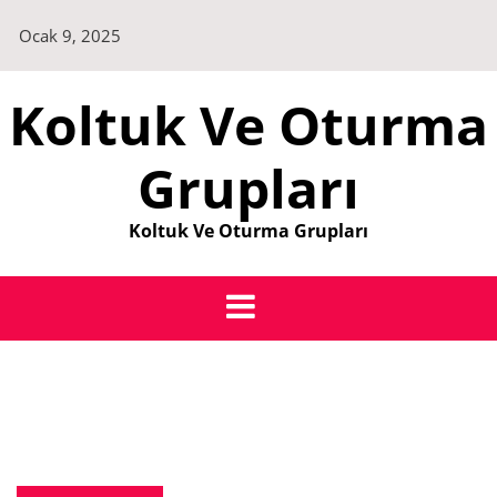
Skip
Ocak 9, 2025
to
content
Koltuk Ve Oturma
Grupları
Koltuk Ve Oturma Grupları