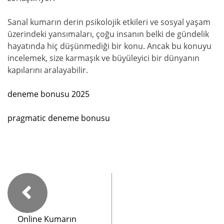
Sanal kumarın derin psikolojik etkileri ve sosyal yaşam
üzerindeki yansımaları, çoğu insanın belki de gündelik
hayatında hiç düşünmediği bir konu. Ancak bu konuyu
incelemek, size karmaşık ve büyüleyici bir dünyanın
kapılarını aralayabilir.
deneme bonusu 2025
pragmatic deneme bonusu
Online Kumarın