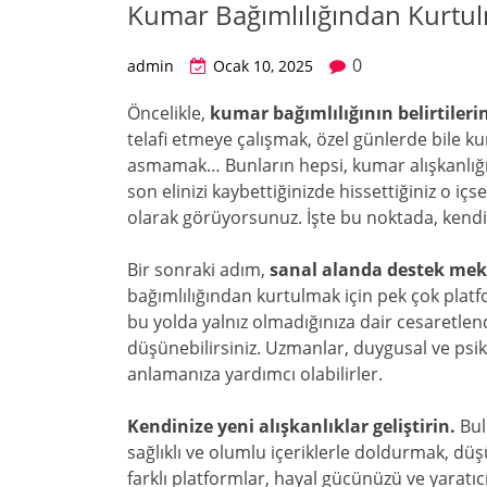
Kumar Bağımlılığından Kurtul
0
admin
Ocak 10, 2025
Öncelikle,
kumar bağımlılığının belirtiler
telafi etmeye çalışmak, özel günlerde bile 
asmamak… Bunların hepsi, kumar alışkanlığınızı
son elinizi kaybettiğinizde hissettiğiniz o iç
olarak görüyorsunuz. İşte bu noktada, kendin
Bir sonraki adım,
sanal alanda destek me
bağımlılığından kurtulmak için pek çok platf
bu yolda yalnız olmadığınıza dair cesaretlen
düşünebilirsiniz. Uzmanlar, duygusal ve psi
anlamanıza yardımcı olabilirler.
Kendinize yeni alışkanlıklar geliştirin.
Bul
sağlıklı ve olumlu içeriklerle doldurmak, düşü
farklı platformlar, hayal gücünüzü ve yaratıcıl