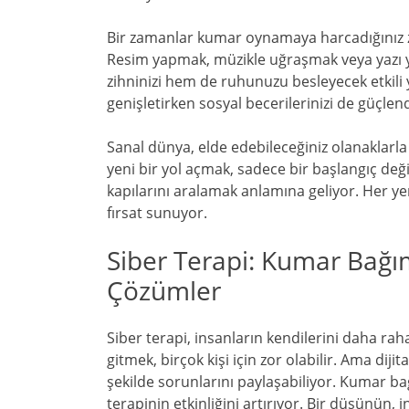
Bir zamanlar kumar oynamaya harcadığınız za
Resim yapmak, müzikle uğraşmak veya yazı ya
zihninizi hem de ruhunuzu besleyecek etkili yo
genişletirken sosyal becerilerinizi de güçlend
Sanal dünya, elde edebileceğiniz olanaklarla
yeni bir yol açmak, sadece bir başlangıç değ
kapılarını aralamak anlamına geliyor. Her yeni
fırsat sunuyor.
Siber Terapi: Kumar Bağıml
Çözümler
Siber terapi, insanların kendilerini daha rahat
gitmek, birçok kişi için zor olabilir. Ama di
şekilde sorunlarını paylaşabiliyor. Kumar bağ
terapinin etkinliğini artırıyor. Bir düşünün, i