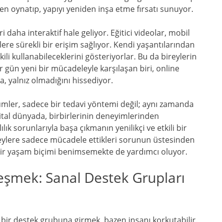
nden oynatıp, yapıyı yeniden inşa etme fırsatı sunuyor.
i daha interaktif hale geliyor. Eğitici videolar, mobil
ere sürekli bir erişim sağlıyor. Kendi yaşantılarından
ili kullanabileceklerini gösteriyorlar. Bu da bireylerin
r gün yeni bir mücadeleyle karşılaşan biri, online
, yalnız olmadığını hissediyor.
ümler, sadece bir tedavi yöntemi değil; aynı zamanda
ijital dünyada, birbirlerinin deneyimlerinden
lık sorunlarıyla başa çıkmanın yenilikçi ve etkili bir
bireylere sadece mücadele ettikleri sorunun üstesinden
 bir yaşam biçimi benimsemekte de yardımcı oluyor.
leşmek: Sanal Destek Grupları
 bir destek grubuna girmek, bazen insanı korkutabilir.