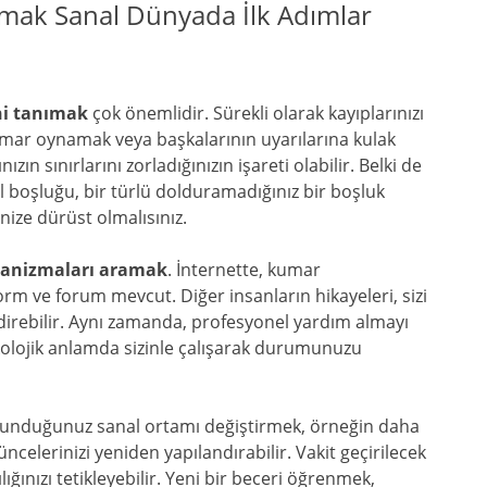
mak Sanal Dünyada İlk Adımlar
ini tanımak
çok önemlidir. Sürekli olarak kayıplarınızı
kumar oynamak veya başkalarının uyarılarına kulak
n sınırlarını zorladığınızın işareti olabilir. Belki de
sel boşluğu, bir türlü dolduramadığınız bir boşluk
ize dürüst olmalısınız.
kanizmaları aramak
. İnternette, kumar
orm ve forum mevcut. Diğer insanların hikayeleri, sizi
direbilir. Aynı zamanda, profesyonel yardım almayı
kolojik anlamda sizinle çalışarak durumunuzu
unduğunuz sanal ortamı değiştirmek, örneğin daha
ncelerinizi yeniden yapılandırabilir. Vakit geçirilecek
ığınızı tetikleyebilir. Yeni bir beceri öğrenmek,