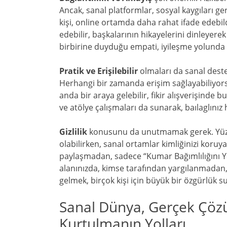
Ancak, sanal platformlar, sosyal kaygıları ge
kişi, online ortamda daha rahat ifade edebild
edebilir, başkalarının hikayelerini dinleyerek 
birbirine duyduğu empati, iyileşme yolunda b
Pratik ve Erişilebilir
olmaları da sanal deste
Herhangi bir zamanda erişim sağlayabiliyor
anda bir araya gelebilir, fikir alışverişinde bu
ve atölye çalışmaları da sunarak, baılaglınız
Gizlilik
konusunu da unutmamak gerek. Yüz yü
olabilirken, sanal ortamlar kimliğinizi koruya
paylaşmadan, sadece “Kumar Bağımlılığını Yen
alanınızda, kimse tarafından yargılanmadan,
gelmek, birçok kişi için büyük bir özgürlük s
Sanal Dünya, Gerçek Çöz
Kurtulmanın Yolları