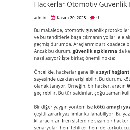
Hackerlar Otomotiv Güvenlik P
0
admin
Kasım 20, 2025
Bu makalede, otomotiv güvenlik protokollerini
ve bu tehditlerle başa çıkmanın yolları ele alı
geçmiş durumda. Araçlarımız artık sadece bire
Ancak bu durum,
güvenlik açıklarına
da kap
nasıl aşıyor? İşte birkaç önemli nokta:
Öncelikle, hackerlar genellikle
zayıf bağlant
sayesinde uzaktan erişilebilir. Bu durum, köt
olanak tanıyor. Örneğin, bir hacker, aracın
W
geçirebilir. Bu tür saldırılar, çoğu zaman kul
Bir diğer yaygın yöntem ise
kötü amaçlı yaz
çeşitli zararlı yazılımlar kullanabiliyor. Bu y
ki, aracınızın fren sistemine sızan bir hacker,
senaryolar, hem tehlikeli hem de korkutucu.