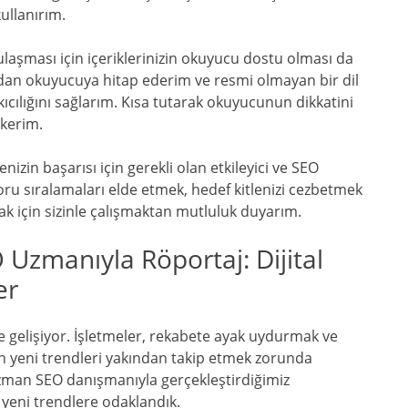
kullanırım.
 ulaşması için içeriklerinizin okuyucu dostu olması da
udan okuyucuya hitap ederim ve resmi olmayan bir dil
kıcılığını sağlarım. Kısa tutarak okuyucunun dikkatini
ekerim.
nizin başarısı için gerekli olan etkileyici ve SEO
oru sıralamaları elde etmek, hedef kitlenizi cezbetmek
 için sizinle çalışmaktan mutluluk duyarım.
O Uzmanıyla Röportaj: Dijital
er
ve gelişiyor. İşletmeler, rekabete ayak uydurmak ve
için yeni trendleri yakından takip etmek zorunda
 uzman SEO danışmanıyla gerçekleştirdiğimiz
 yeni trendlere odaklandık.