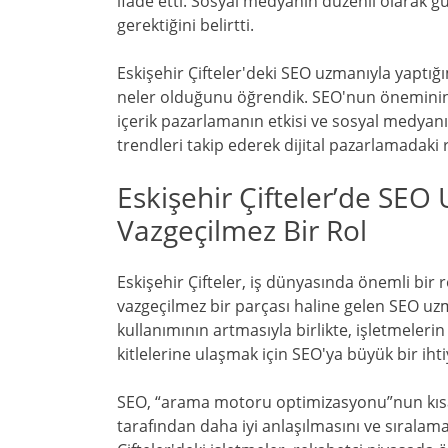
ifade etti. Sosyal medyanın düzenli olarak gü
gerektiğini belirtti.
Eskişehir Çifteler'deki SEO uzmanıyla yaptığ
neler olduğunu öğrendik. SEO'nun öneminin a
içerik pazarlamanın etkisi ve sosyal medyanı
trendleri takip ederek dijital pazarlamadaki 
Eskişehir Çifteler’de SEO
Vazgeçilmez Bir Rol
Eskişehir Çifteler, iş dünyasında önemli bir r
vazgeçilmez bir parçası haline gelen SEO uz
kullanımının artmasıyla birlikte, işletmeleri
kitlelerine ulaşmak için SEO'ya büyük bir iht
SEO, “arama motoru optimizasyonu”nun kısa
tarafından daha iyi anlaşılmasını ve sıralama