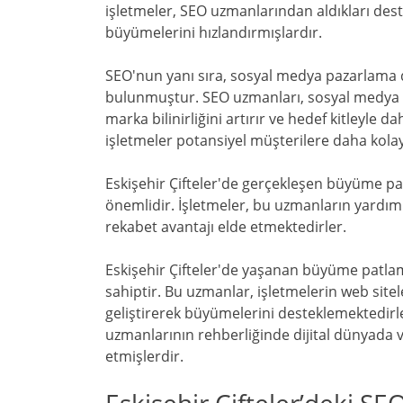
işletmeler, SEO uzmanlarından aldıkları deste
büyümelerini hızlandırmışlardır.
SEO'nun yanı sıra, sosyal medya pazarlama d
bulunmuştur. SEO uzmanları, sosyal medya pla
marka bilinirliğini artırır ve hedef kitleyle d
işletmeler potansiyel müşterilere daha kola
Eskişehir Çifteler'de gerçekleşen büyüme p
önemlidir. İşletmeler, bu uzmanların yardımıyl
rekabet avantajı elde etmektedirler.
Eskişehir Çifteler'de yaşanan büyüme patla
sahiptir. Bu uzmanlar, işletmelerin web sit
geliştirerek büyümelerini desteklemektedirler
uzmanlarının rehberliğinde dijital dünyada 
etmişlerdir.
Eskişehir Çifteler’deki S