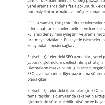
Çifteler'deki işletmeler, rekabetçi piyasada
yerel aramalarda daha fazla görünürlük eld
potansiyelini artırmakta ve müşteri tabanını
SEO uzmanları, Eskişehir Çifteler işletmeleri
eder, anahtar kelimeleri belirler ve içerik stra
kullanıcı deneyimini iyileştirir ve arama mo
üretmeye odaklanır. Bu sayede işletmeler, he
kolay bulabilmesini sağlar.
Eskişehir Çifteler'deki SEO uzmanları, yerel 
yaparak işletmelere özelleştirilmiş stratejile
işletmelerin marka bilinirliğini artırır, organ
SEO, aynı zamanda diğer pazarlama yöntemle
plana çıkar.
Eskişehir Çifteler'deki işletmeler için SEO uzm
temel taşıdır. İş dünyasında rekabetin arttı
işletmelerin sürdürülebilir büyüme ve başarı 