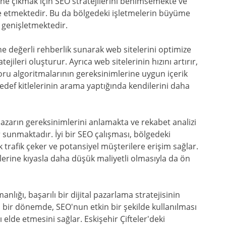
 öne çıkmak için SEO stratejilerini benimsemekte ve
e etmektedir. Bu da bölgedeki işletmelerin büyüme
 genişletmektedir.
ne değerli rehberlik sunarak web sitelerini optimize
tejileri oluşturur. Ayrıca web sitelerinin hızını artırır,
toru algoritmalarının gereksinimlerine uygun içerik
def kitlelerinin arama yaptığında kendilerini daha
pazarın gereksinimlerini anlamakta ve rekabet analizi
r sunmaktadır. İyi bir SEO çalışması, bölgedeki
ik trafik çeker ve potansiyel müşterilere erişim sağlar.
rine kıyasla daha düşük maliyetli olmasıyla da ön
anlığı, başarılı bir dijital pazarlama stratejisinin
ğı bir dönemde, SEO'nun etkin bir şekilde kullanılması
elde etmesini sağlar. Eskişehir Çifteler'deki