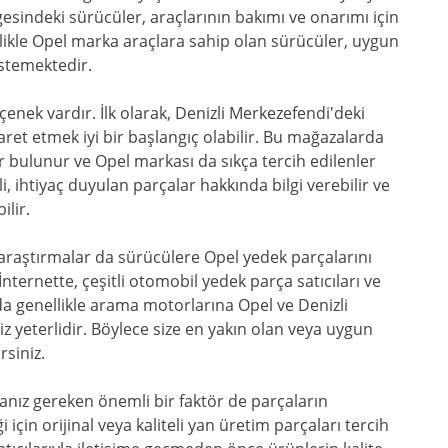
gesindeki sürücüler, araçlarının bakımı ve onarımı için
llikle Opel marka araçlara sahip olan sürücüler, uygun
istemektedir.
enek vardır. İlk olarak, Denizli Merkezefendi'deki
ret etmek iyi bir başlangıç olabilir. Bu mağazalarda
ar bulunur ve Opel markası da sıkça tercih edilenler
, ihtiyaç duyulan parçalar hakkında bilgi verebilir ve
lir.
 araştırmalar da sürücülere Opel yedek parçalarını
ternette, çeşitli otomobil yedek parça satıcıları ve
a genellikle arama motorlarına Opel ve Denizli
z yeterlidir. Böylece size en yakın olan veya uygun
rsiniz.
anız gereken önemli bir faktör de parçaların
 için orijinal veya kaliteli yan üretim parçaları tercih