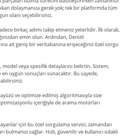
dek parçaları bulma sürecini basitleştirirken zamanınızı
ükkan dolaşmanıza gerek yok; tek bir platformda tüm
gun olanı seçebilirsiniz.
dece birkaç adımı takip etmeniz yeterlidir. İlk olarak,
ınızdan emin olun. Ardından, Denizli
ına ait geniş bir veritabanına erişeceğiniz özel sorgu
model veya spesifik detaylarını belirtin. Sistem,
ze en uygun sonuçları sunacaktır. Bu sayede,
bilirsiniz.
rayüzü ve optimize edilmiş algoritmasıyla size
timizasyonlu içeriğiyle de arama motorları
ayanlar için bu özel sorgulama servisi, zamandan
ı bulmanızı sağlar. Hızlı, güvenilir ve kullanıcı odaklı